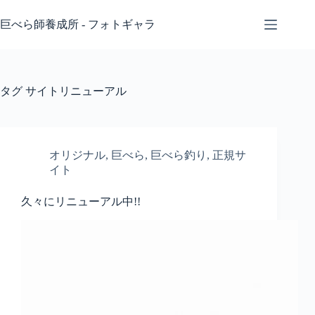
コ
ン
巨べら師養成所 - フォトギャラ
テ
ン
ツ
へ
タグ
サイトリニューアル
ス
キ
ッ
プ
オリジナル
,
巨べら
,
巨べら釣り
,
正規サ
イト
久々にリニューアル中!!