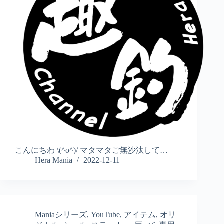
こんにちわ \(^o^)/ マタマタご無沙汰して…
Hera Mania
2022-12-11
Maniaシリーズ
,
YouTube
,
アイテム
,
オリ