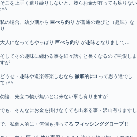
そこを上手く遣り繰りしないと、幾らお金が有っても足りない
;^^
私の場合、幼少期から
巨べら釣り
が普通の遊びと（趣味）な
り
大人になってもやっぱり
巨べら釣り
が趣味となりまして…
そしてその趣味に纏わる事を細々話すと長くなるので割愛しま
すが
どうせ・趣味や道楽等楽しむなら
徹底的に!!
って思う達でし
て
;^^
勿論、先立つ物が無いと出来ない事も有りますが
でも、そんなにお金を掛けなくても出来る事・沢山有りますし
で、私個人的に・何個も持ってる
フィッシンググローブ
!!