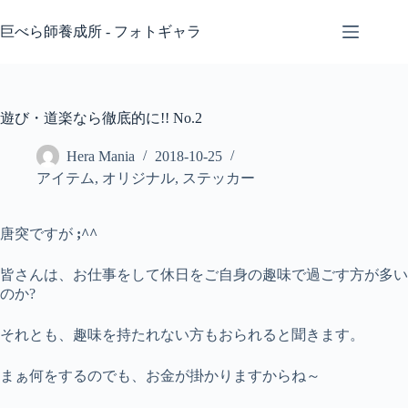
コ
ン
巨べら師養成所 - フォトギャラ
テ
ン
ツ
へ
遊び・道楽なら徹底的に!! No.2
ス
キ
Hera Mania
2018-10-25
ッ
アイテム
,
オリジナル
,
ステッカー
プ
唐突ですが
;^^
皆さんは、お仕事をして休日をご自身の趣味で過ごす方が多い
のか?
それとも、趣味を持たれない方もおられると聞きます。
まぁ何をするのでも、お金が掛かりますからね～