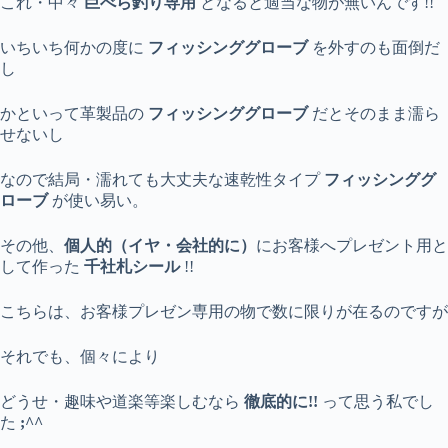
これ・中々
巨べら釣り専用
となると適当な物が無いんです!!
いちいち何かの度に
フィッシンググローブ
を外すのも面倒だ
し
かといって革製品の
フィッシンググローブ
だとそのまま濡ら
せないし
なので結局・濡れても大丈夫な速乾性タイプ
フィッシンググ
ローブ
が使い易い。
その他、
個人的（イヤ・会社的に）
にお客様へプレゼント用と
して作った
千社札シール
!!
こちらは、お客様プレゼン専用の物で数に限りが在るのですが
それでも、個々により
どうせ・趣味や道楽等楽しむなら
徹底的に!!
って思う私でし
た
;^^