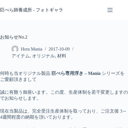
コ
ン
巨べら師養成所 - フォトギャラ
テ
ン
ツ
へ
お知らせNo.2
ス
キ
Hera Mania
2017-10-09
ッ
アイテム
,
オリジナル
,
材料
プ
何時も当オリジナル製品
巨べら専用浮き – Mania
シリーズを
ご愛顧頂きまして
誠に有難う御座います。この度、生産体制を若干変更しますの
でお知らせします。
現在当製品は、完全受注生産体制を取っており、ご注文後 3～
4週間程度の納期を頂いております。