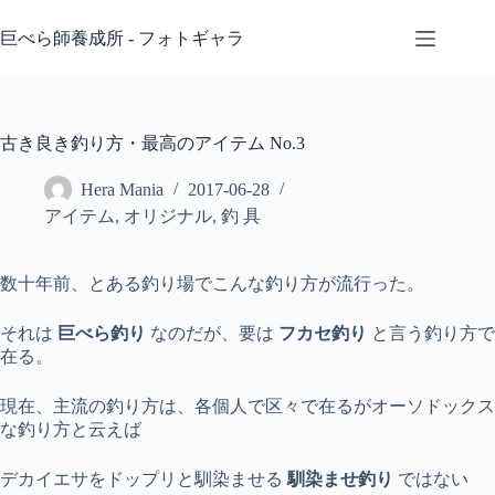
コ
ン
巨べら師養成所 - フォトギャラ
テ
ン
ツ
へ
古き良き釣り方・最高のアイテム No.3
ス
キ
Hera Mania
2017-06-28
ッ
アイテム
,
オリジナル
,
釣 具
プ
数十年前、とある釣り場でこんな釣り方が流行った。
それは
巨べら釣り
なのだが、要は
フカセ釣り
と言う釣り方で
在る。
現在、主流の釣り方は、各個人で区々で在るがオーソドックス
な釣り方と云えば
デカイエサをドップリと馴染ませる
馴染ませ釣り
ではない