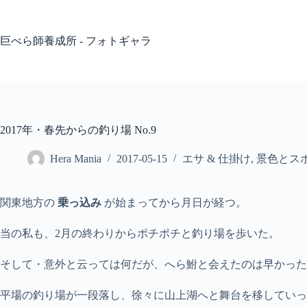
コ
ン
テ
巨べら師養成所 - フォトギャラ
ン
ツ
へ
ス
キ
ッ
2017年・春先からの釣り場 No.9
プ
Hera Mania
2017-05-15
エサ & 仕掛け
,
景色とス
関東地方の
乗っ込み
が始まってから月日が経つ。
当の私も、2月の終わりからポチポチと釣り場を歩いた。
そして・意外と云っては何だが、へら鮒と会えたのは早かった ;
平場の釣り場が一段落し、徐々に山上湖へと舞台を移していっ