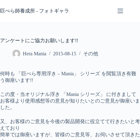
コ
ン
巨べら師養成所 - フォトギャラ
テ
ン
ツ
へ
アンケートにご協力お願いします!!
ス
キ
Hera Mania
2015-08-15
その他
ッ
プ
何時も 「巨べら専用浮き – Mania」 シリーズ を閲覧頂き有難
う御座います!!
この度・当オリジナル浮き 「Mania シリーズ」 に付きまして
お客様より使用感想等の意見が知りたいとのご意見が御座いま
した。
又、お客様のご意見を今後の製品開発に役立てて行きたいと考
えており
簡単では御座いますが、皆様のご意見等、お伺いさせて頂きた