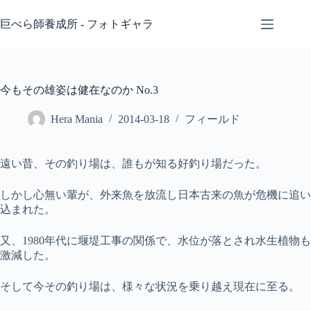
コ
ン
巨べら師養成所 - フォトギャラ
テ
ン
ツ
へ
今もその雄姿は健在なのか No.3
ス
キ
Hera Mania
2014-03-18
フィールド
ッ
プ
遠い昔、その釣り場は、誰もが知る好釣り場だった。
しかし心無い輩が、外来魚を放流し日本古来の魚が危機に追い
込まれた。
又、1980年代に堰堤工事の関係で、水位が落とされ水生植物も
激減した。
そして今その釣り場は、様々な状況を乗り越え現在に至る。