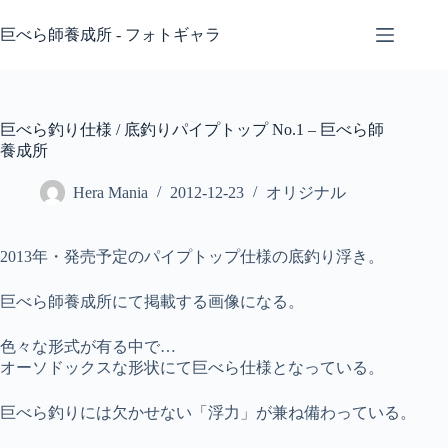
コ
ン
巨べら師養成所 - フォトギャラ
テ
ン
ツ
へ
巨べら釣り仕様 / 底釣りパイプトップ No.1 – 巨べら師
ス
養成所
キ
ッ
Hera Mania
2012-12-23
オリジナル
プ
2013年・発売予定のパイプトップ仕様の底釣り浮き。
巨べら師養成所にて掲載する画像になる。
色々な形式が有る中で…
オーソドックスな形状にて巨べら仕様となっている。
巨べら釣りには欠かせない「浮力」が兼ね備わっている。