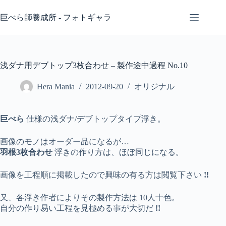
コ
ン
巨べら師養成所 - フォトギャラ
テ
ン
ツ
へ
浅ダナ用デブトップ3枚合わせ – 製作途中過程 No.10
ス
キ
Hera Mania
2012-09-20
オリジナル
ッ
プ
巨べら
仕様の浅ダナ/デブトップタイプ浮き。
画像のモノはオーダー品になるが…
羽根3枚合わせ
浮きの作り方は、ほぼ同じになる。
画像を工程順に掲載したので興味の有る方は閲覧下さい
!!
又、各浮き作者によりその製作方法は 10人十色。
自分の作り易い工程を見極める事が大切だ
!!