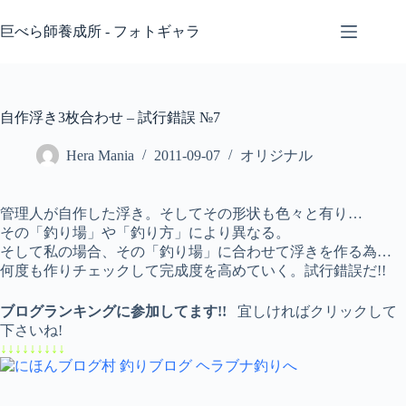
コ
ン
巨べら師養成所 - フォトギャラ
テ
ン
ツ
へ
自作浮き3枚合わせ – 試行錯誤 №7
ス
キ
Hera Mania
2011-09-07
オリジナル
ッ
プ
管理人が自作した浮き。そしてその形状も色々と有り…
その「釣り場」や「釣り方」により異なる。
そして私の場合、その「釣り場」に合わせて浮きを作る為…
何度も作りチェックして完成度を高めていく。試行錯誤だ!!
ブログランキングに参加してます!!
宜しければクリックして
下さいね!
↓↓↓↓↓↓↓↓↓