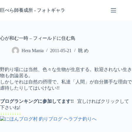
コ
ン
巨べら師養成所 - フォトギャラ
テ
ン
ツ
へ
心が和む一時 – フィールドに住む鳥
ス
キ
Hera Mania
2011-05-21
眺 め
ッ
プ
野釣り場には当然、色々な生物が生息する。歓迎されない生き
物も勿論居る。
しかしそれは自然の摂理で、私達「人間」が自分勝手な理由で
虐待したりしてはいけない!!
ブログランキングに参加してます!!
宜しければクリックして
下さいね!
↓↓↓↓↓↓↓↓↓